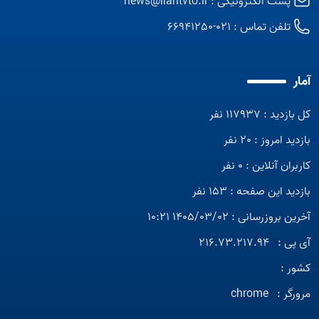
پست الکترونیکی :
news@irantvto.ir
تلفن تماس :
021-66941250
آمار
کل بازدید : 117937 نفر
بازدید امروز : 20 نفر
کاربران آنلاین : 0 نفر
بازدید این صفحه : 153 نفر
آخرین بروزرسانی : 1405/03/02 10:21
آی پی :
216.73.217.94
کشور :
مرورگر :
chrome