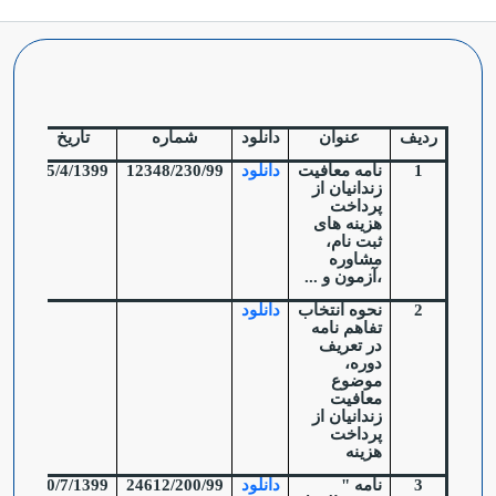
ردیف
عنوان
دانلود
شماره
تاریخ
1
نامه معافیت
دانلود
12348/230/99
25/4/1399
زندانیان از
پرداخت
هزینه های
ثبت نام،
مشاوره
،آزمون و ...
2
نحوه انتخاب
دانلود
تفاهم نامه
در تعریف
دوره،
موضوع
معافیت
زندانیان از
پرداخت
هزینه
3
نامه "
دانلود
24612/200/99
30/7/1399