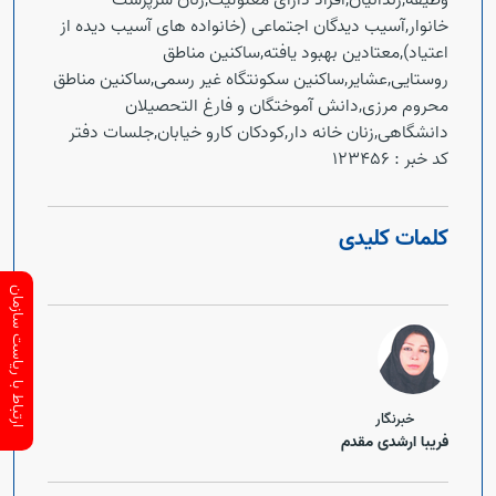
وظیفه,زندانیان,افراد دارای معلولیت,زنان سرپرست
خانوار,آسیب دیدگان اجتماعی (خانواده های آسیب دیده از
اعتیاد),معتادین بهبود یافته,ساکنین مناطق
روستایی,عشایر,ساکنین سکونتگاه غیر رسمی,ساکنین مناطق
محروم مرزی,دانش آموختگان و فارغ التحصیلان
دانشگاهی,زنان خانه دار,کودکان کارو خیابان,جلسات دفتر
کد خبر :
123456
کلمات کلیدی
ارتباط با ریاست سازمان
خبرنگار
فریبا ارشدی مقدم