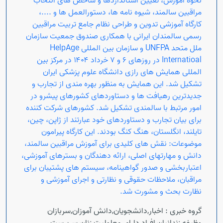
نحوه آموزش، تعیین استانداردها و شاخص های انتخاب
مراقبین سالمند، شیوه نامه ها، دستورالعمل ها و ....،
کارگاه آموزشی تدوین و طراحی نظام جامع تربیت مراقبین
رسمی سالمندان ایرانی با همکاری صندوق جمعیت سازمان
ملل متحد UNFPA و سازمان بین المللی HelpAge
Internatioal در روزهای ۶ و ۷ خرداد ۱۴۰۴ در مرکز بین
المللی همایش های رازی دانشگاه علوم پزشکی ایران
تشکیل شد. این همایش به منظور بهره مندی از تجارب و
جدیدترین رهیافت ها و دستاوردهای کشورهای پیشرو در
امور مرتبط با سالمندی تشکیل شد. کشورهای شرکت کننده
برای بیان تجارب و دستاوردهای خود عبارتند از ژاپن، چین،
تایلند، انگلستان، هنگ کنگ بودند. این کارگاه پیرامون
موضوعات: نقش های کلیدی برای آموزش مراقبین سالمند،
دانش و مهارتهای اصلی، ارائه دهندگان و بسترهای آموزشی،
اعتباربخشی و صدور گواهینامه، سیستم های پشتیبان برای
مراقبان، ملاحظات حقوقی و نظارتی و اجرای آموزشی و
نظارت بحث و مشورت شد.
گروه خبری :
اخبار,دانشجویان,دانش آموزان,سربازان