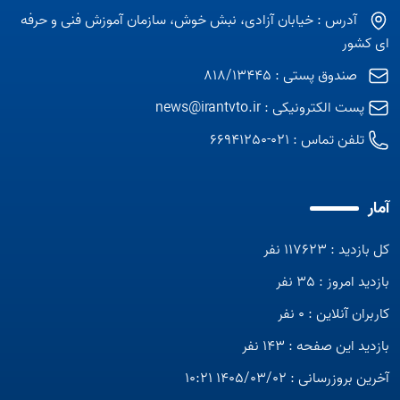
آدرس : خیابان آزادی، نبش خوش، سازمان آموزش فنی و حرفه
ای کشور
صندوق پستی : 818/13445
پست الکترونیکی :
news@irantvto.ir
تلفن تماس :
021-66941250
آمار
کل بازدید : 117623 نفر
بازدید امروز : 35 نفر
کاربران آنلاین : 0 نفر
بازدید این صفحه : 143 نفر
آخرین بروزرسانی : 1405/03/02 10:21