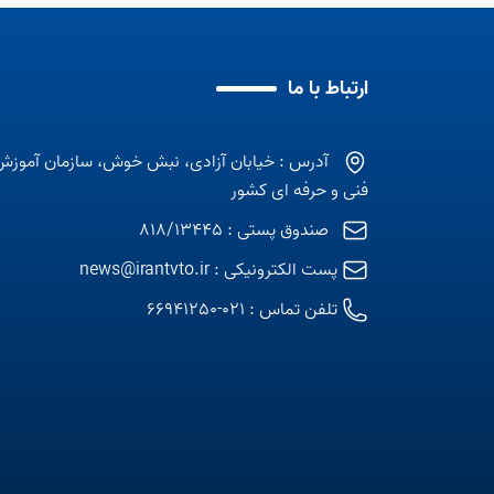
ارتباط با ما
آدرس : خیابان آزادی، نبش خوش، سازمان آموزش
فنی و حرفه ای کشور
صندوق پستی : 818/13445
پست الکترونیکی :
news@irantvto.ir
تلفن تماس :
021-66941250