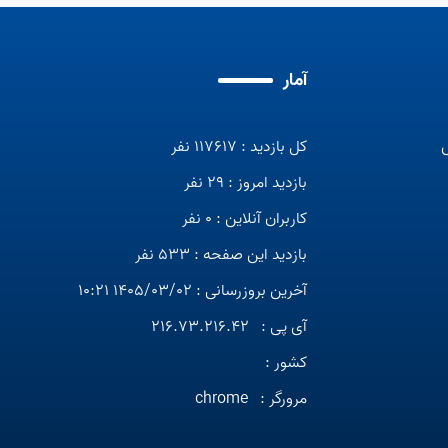
آمار
کل بازدید : 117617 نفر
بازدید امروز : 29 نفر
کاربران آنلاین : 0 نفر
بازدید این صفحه : 533 نفر
آخرین بروزرسانی : 1405/03/02 10:21
آی پی :
216.73.216.42
کشور :
مرورگر :
chrome