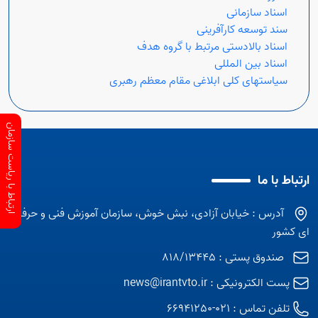
اسناد سازمانی
سند توسعه کارآفرینی
اسناد بالادستی مرتبط با گروه هدف
اسناد بین المللی
سیاستهای کلی ابلاغی مقام معظم رهبری
ارتباط با ریاست سازمان
ارتباط با ما
آدرس : خیابان آزادی، نبش خوش، سازمان آموزش فنی و حرفه
ای کشور
صندوق پستی : 818/13445
پست الکترونیکی :
news@irantvto.ir
تلفن تماس :
021-66941250