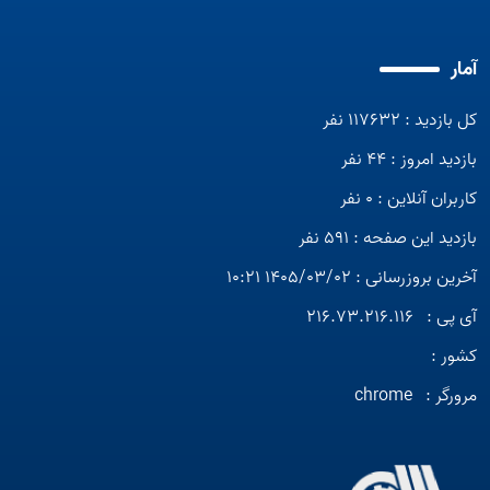
آمار
کل بازدید : 117632 نفر
بازدید امروز : 44 نفر
کاربران آنلاین : 0 نفر
بازدید این صفحه : 591 نفر
آخرین بروزرسانی : 1405/03/02 10:21
آی پی :
216.73.216.116
کشور :
مرورگر :
chrome