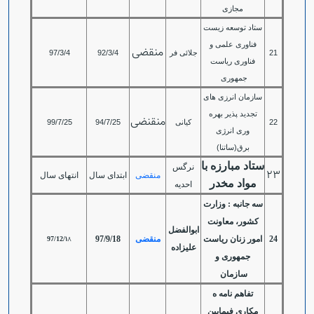
مجازی
ستاد توسعه زیست
فناوری علمی و
منقضی
21
جلائی فر
92/3/4
97/3/4
فناوری ریاست
جمهوری
سازمان انرزی های
تجدید پذیر بهره
منقنضی
22
کیانی
94/7/25
99/7/25
وری انرژی
برق(ساتنا)
ستاد مبارزه با
نرگس
23
منقضی
ابتدای سال
انتهای سال
مواد مخدر
احدیه
سه جانبه : وزارت
کشور، معاونت
ابوالفضل
1
8
24
امور زنان ریاست
منقضی
97/9/18
97/12/
علیزاده
جمهوری و
سازمان
تفاهم نامه ه
مکاری فیمابین