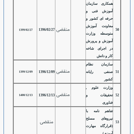
همکاری سازمان
آموزش فنی و
حرفه ای کشور و
معاونت آموزش
منقضی
1396/02/27
50
1399/02/27
متوسطه وزارت
آموزش و پرورش
در اجرای شاخه
کار و دانش
سازمان نظام
منقضی
51
صنفی رایانه
1396/12/09
1399/12/09
کشور
وزارت علوم ,
منقضی
52
تحقیقات و
1396/12/13
1400/12/13
فناوری
تفاهم نامه با
نیروهای مسلح
منقضی
53
(قرارگاه مهارت
آموزی)