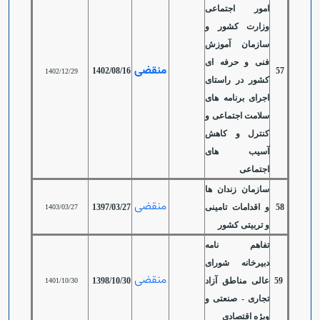
امور اجتماعی
وزارت کشور و
سازمان آموزش
فنی و حرفه ای
منقضی
1402/08/16
57
1402/12/29
کشور در راستای
اجرای برنامه های
سلامت اجتماعی و
کنترل و کاهش
آسیب های
اجتماعی
سازمان زندان ها
منقضی
58
و اقدامات تامینی
1397/03/27
1403/03/27
و تربیتی کشور
تفاهم نامه
دبیرخانه شورای
منقضی
59
عالی مناطق آزاد
1398/10/30
1401/10/30
تجاری - صنعتی و
ویژه اقتصادی