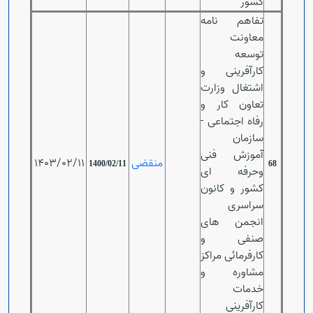
کشور
تفاهم نامه
معاونت
توسعه
کارآفرینی و
اشتغال وزارت
تعاون کار و
رفاه اجتماعی -
سازمان
آموزش فنی
منقضی
1403/02/11
1400/02/11
68
وحرفه ای
کشور و کانون
سراسری
انجمن های
صنفی و
کارفرمائی مراکز
مشاوره و
خدمات
کارآفرینی