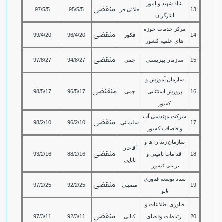
بنیاد شهید و امور
منقضی
13
جلائی فر
95/5/5
97/5/5
ایثارگران
مرکز خدمات حوزه
منقضی
14
فکور
96/4/20
99/4/20
های علمیه کشور
منقضی
15
سازمان بهزیستی
چمی
94/8/27
97/8/27
سازمان آموزش و
منقنضی
16
پرورش استثنایی
چمی
96/5/17
98/5/17
کشور
شرکت مهندسی آب
منقضی
17
سلیمانی
96/2/10
98/2/10
و فاضلاب کشور
سازمان زندان ها و
آقاخان
منقضی
18
اقدامات تامینی و
88/2/16
93/2/16
بابایی
تربیتی کشور
ستاد توسعه فناوری
منقضی
19
مصیبی
92/2/25
97/2/25
نانو
فناوری اطلاعات و
منقضی
20
ارتباطات وفضای
کیانی
92/3/11
97/3/11