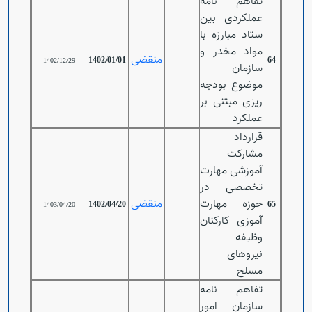
تفاهم نامه
عملکردی بین
ستاد مبارزه با
مواد مخدر و
منقضی
1402/01/01
64
1402/12/29
سازمان
موضوع بودجه
ریزی مبتنی بر
عملکرد
قرارداد
مشارکت
آموزشی مهارت
تخصصی در
حوزه مهارت
منقضی
1402/04/20
65
1403/04/20
آموزی کارکنان
وظیفه
نیروهای
مسلح
تفاهم نامه
سازمان امور