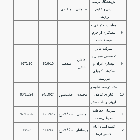
پژوهشگاه تربیت
7
بدنی و علوم
سلیمانی
منقضی
ورزشی
معاونت اجتماعی و
8
پیشگیری از جرم
قوه قضاییه
شرکت مادر
تخصصی عمران و
آقاخان
9
بهسازی ایران و
منقضی
95/6/16
97/6/16
بابائی
سکونت گاههای
غیررسمی
ستاد توسعه علوم و
منقضی
10
فناوری گیاهان
محمدی
94/10/24
96/10/24
داروئی و طب سنتی
سازمان حفاظت
منقضی
11
مصیبی
96/12/26
97/12/26
محیط زیست
کمیته امداد امام
منقضی
12
پارسائیان
96/2/3
98/2/3
خمینی (ره)