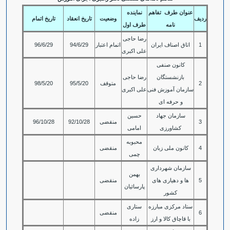
عنوان طرف تفاهم
نماینده
ردیف
وضعیت
تاریخ انعقاد
تاریخ اتمام
نامه
طرف اول
رضا حاجی
1
اتاق اصناف ایران
اتمام اعتبار
94/6/29
96/6/29
علی اکبری
کانون صنفی
بازنشستگان
رضا حاجی
2
متوقف
95/5/20
98/5/20
سازمان آموزش فنی
علی اکبری
و حرفه ای
سازمان جهاد
حسین
3
منقضی
92/10/28
96/10/28
کشاورزی
امامی
محبوبه
4
کانون ملی زبان
منقضی
چمی
سازمان شهرداری
بهمن
5
ها و دهیاری های
منقضی
پارسائیان
کشور
ستاد مرکزی مبارزه
ستاری
6
منقضی
با قاچاق کالا و ارز
زاده