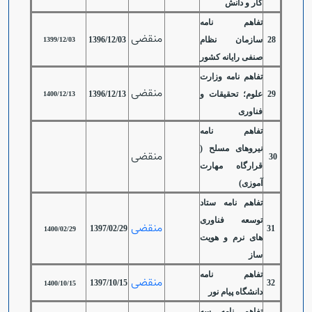
کار و دانش
تفاهم نامه
منقضی
28
سازمان نظام
1396/12/03
1399/12/03
صنفی رایانه کشور
تفاهم نامه وزارت
منقضی
29
علوم؛ تحقیقات و
1396/12/13
1400/12/13
فناوری
تفاهم نامه
نیروهای مسلح (
منقضی
30
قرارگاه مهارت
آموزی)
تفاهم نامه ستاد
توسعه فناوری
منقضی
1397/02/29
31
1400/02/29
های نرم و هویت
ساز
تفاهم نامه
منقضی
1397/10/15
32
1400/10/15
دانشگاه پیام نور
تفاهم نامه سه