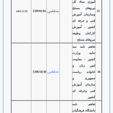
آموزی ستاد کل
نیروهای مسلح
منقضی
1399/01/01
35
1401/12/29
وسازمان آموزش
فنی و حرفه ای
کشور - آموزش
کارکنان وظیفه
نیروهای مسلح
تفاهم نامه سه
جانبه وزارت
کشور - معاونت
امور زنان و
منقضی
36
خانواده ریاست
1398/10/30
جمهوری و
سازمان آموزش
فنی وحرفه ای
کشور
تفاهم نامه
دانشگاه فرهنگیان