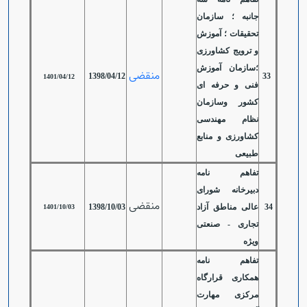
جانبه ؛ سازمان
تحقیقات ؛ آموزش
و ترویج کشاورزی
؛سازمان آموزش
منقضی
1398/04/12
33
1401/04/12
فنی و حرفه ای
کشور وسازمان
نظام مهندسی
کشاورزی و منابع
طبیعی
تفاهم نامه
دبیرخانه شورای
منقضی
34
عالی مناطق آزاد
1398/10/03
1401/10/03
تجاری - صنعتی
ویژه
تفاهم نامه
همکاری قرارگاه
مرکزی مهارت