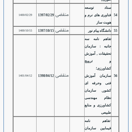
ستاد توسعه
منقضی
54
فناوری های نرم و
1397/02/29
1400/02/29
هویت ساز
منقضی
55
دانشگاه پیام نور
1397/10/15
1400/10/15
تفاهم نامه سه
جانبه : سازمان
تحقیقات , آموزش
و ترویج
کشاورزی؛
منقضی
56
سازمان آموزش
1398/04/12
1401/04/12
فنی وحرفه ای
کشور, سازمان
نظام مهندسی
کشاورزی و منابع
طبیعی
تفاهم نامه
فیمابین سازمان