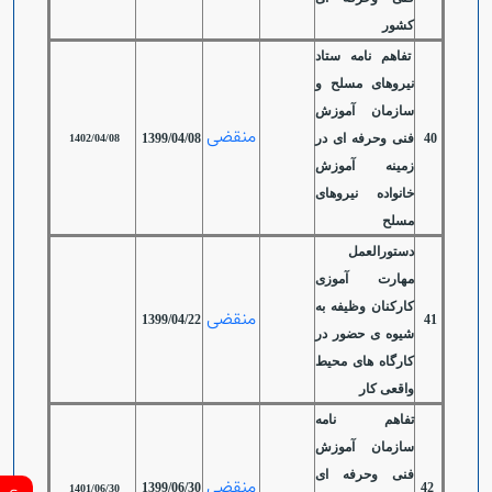
کشور
تفاهم نامه ستاد
نیروهای مسلح و
سازمان آموزش
منقضی
40
فنی وحرفه ای در
1399/04/08
1402/04/08
زمینه آموزش
خانواده نیروهای
مسلح
دستورالعمل
مهارت آموزی
کارکنان وظیفه به
منقضی
1399/04/22
41
شیوه ی حضور در
کارگاه های محیط
واقعی کار
تفاهم نامه
سازمان آموزش
فنی وحرفه ای
منقضی
1399/06/30
42
1401/06/30