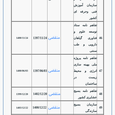
سازمان آموزش
فنی وحرفه ای
کشور
تفاهم نامه ستاد
توسعه علوم و
منقضی
46
فناوری گیاهان
1397/11/24
1400/11/24
دارویی و طب
سنتی
تفاهم نامه پروژه
ملی بهینه سازی
منقضی
47
انرژی و محیط
1397/06/03
1400/06/03
زیست در
ساختمان
تفاهم نامه بسیج
منقضی
1402/12/20
48
1399/12/20
عشایری کشور
سازمان بسیج
منقضی
1400/12/22
49
1403/12/22
سازندگی