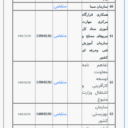
منقضی
60
سازمان سما
همکاری قرارگاه
مرکزی مهارت
آموزی ستاد کل
منقضی
61
نیروهای مسلح و
1399/01/01
1401/12/29
سازمان آموزش
فنی وحرفه ای
کشور
تفاهم نامه
معاونت
توسعه
منقضی
1398/02/02
62
1403/02/02
کارآفرینی و
اشتغال وزارت
متبوع
سازمان
بهزیستی
منقضی
1400/02/01
63
1402/02/01
کشور