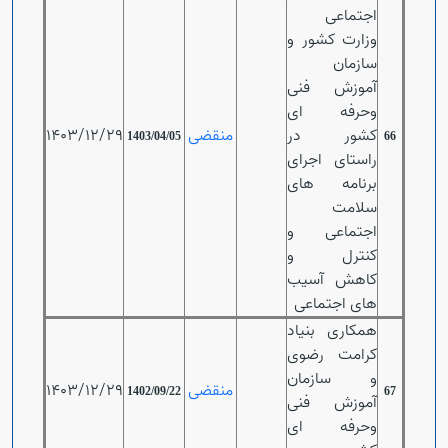
اجتماعی
وزارت کشور و
سازمان
آموزش فنی
وحرفه ای
کشور در
منقضی
1403/12/29
1403/04/05
66
راستای اجرای
برنامه های
سلامت
اجتماعی و
کنترل و
کاهش آسیب
های اجتماعی
همکاری بنیاد
کرامت رضوی
و سازمان
منقضی
1403/12/29
1402/09/22
67
آموزش فنی
وحرفه ای