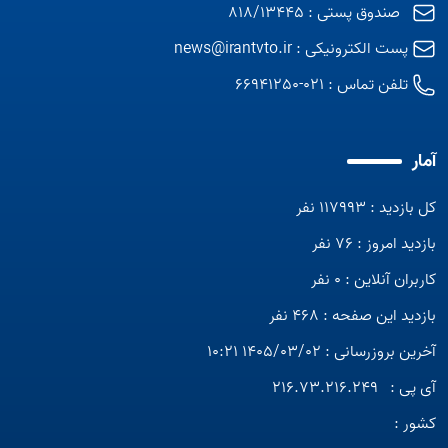
صندوق پستی : 818/13445
پست الکترونیکی :
news@irantvto.ir
تلفن تماس :
021-66941250
آمار
کل بازدید : 117993 نفر
بازدید امروز : 76 نفر
کاربران آنلاین : 0 نفر
بازدید این صفحه : 468 نفر
آخرین بروزرسانی : 1405/03/02 10:21
آی پی :
216.73.216.249
کشور :