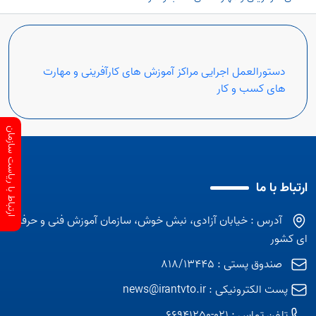
دستورالعمل اجرایی مراکز آموزش های کارآفرینی و مهارت
های کسب و کار
ارتباط با ریاست سازمان
ارتباط با ما
آدرس : خیابان آزادی، نبش خوش، سازمان آموزش فنی و حرفه
ای کشور
صندوق پستی : 818/13445
پست الکترونیکی :
news@irantvto.ir
تلفن تماس :
021-66941250