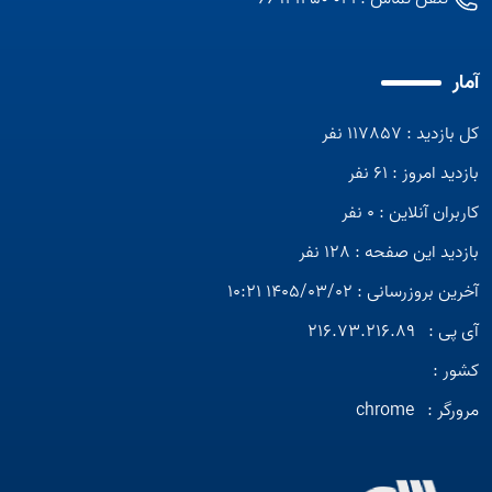
آمار
کل بازدید : 117857 نفر
بازدید امروز : 61 نفر
کاربران آنلاین : 0 نفر
بازدید این صفحه : 128 نفر
آخرین بروزرسانی : 1405/03/02 10:21
آی پی :
216.73.216.89
کشور :
مرورگر :
chrome