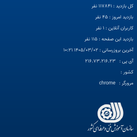
کل بازدید : 117841 نفر
بازدید امروز : 45 نفر
کاربران آنلاین : 1 نفر
بازدید این صفحه : 115 نفر
آخرین بروزرسانی : 1405/03/02 10:21
آی پی :
216.73.216.23
کشور :
مرورگر :
chrome