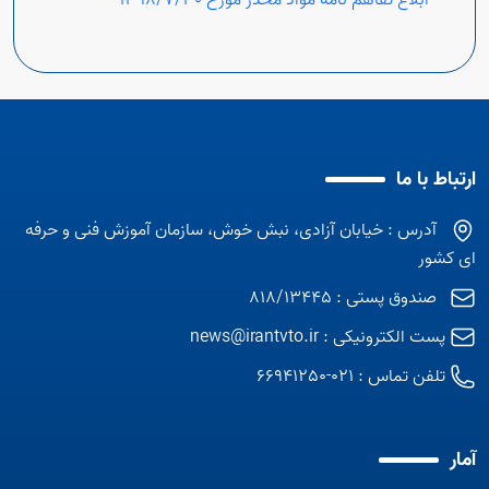
-
ابلاغ تفاهم نامه مواد مخدر مورخ 1398/7/30
ارتباط با ما
آدرس : خیابان آزادی، نبش خوش، سازمان آموزش فنی و حرفه
ای کشور
صندوق پستی : 818/13445
پست الکترونیکی :
news@irantvto.ir
تلفن تماس :
021-66941250
آمار