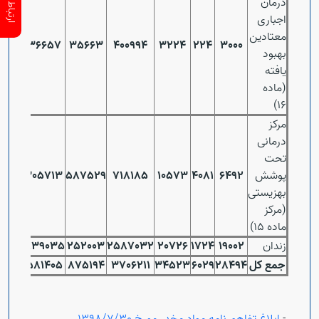
درمان
اجباری
معتادین
436657
35663
400994
3224
224
3000
بهبود
یافته
(ماده
16)
مرکز
درمانی
تحت
پوشش
6492
4081
10573
718185
587529
1305713
بهزیستی
(مرکز
ماده 15)
زندان
19002
1724
20726
2587032
252003
2839035
جمع کل
28494
6029
34523
3706211
875194
4581405