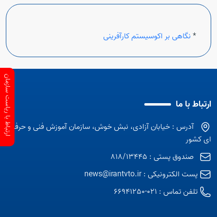
*
نگاهی بر اکوسیستم کارآفرینی
ارتباط با ریاست سازمان
ارتباط با ما
آدرس : خیابان آزادی، نبش خوش، سازمان آموزش فنی و حرفه
ای کشور
صندوق پستی : 818/13445
پست الکترونیکی :
news@irantvto.ir
تلفن تماس :
021-66941250