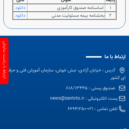
ردیف
عنوان
فایل
1
اساسنامه صندوق کارآموزی
دانلود
2
بخشنامه بیمه مسئولیت مدنی
دانلود
ارتباط با ریاست سازمان
ارتباط با ما
آدرس : خیابان آزادی، نبش خوش، سازمان آموزش فنی و حرفه
ای کشور
صندوق پستی : 818/13445
پست الکترونیکی :
news@irantvto.ir
تلفن تماس :
021-66941250