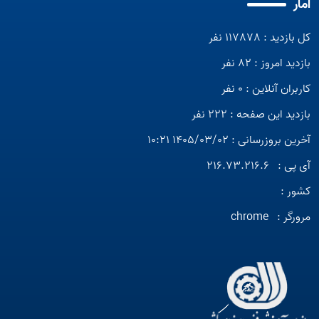
آمار
کل بازدید : 117878 نفر
بازدید امروز : 82 نفر
کاربران آنلاین : 0 نفر
بازدید این صفحه : 222 نفر
آخرین بروزرسانی : 1405/03/02 10:21
آی پی :
216.73.216.6
کشور :
مرورگر :
chrome