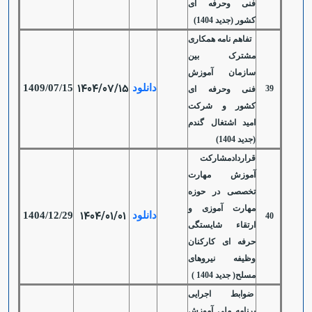
فنی وحرفه ای
کشور (جدید 1404)
تفاهم نامه همکاری
مشترک بین
سازمان آموزش
1404/07/15
دانلود
1409/07/15
39
فنی وحرفه ای
کشور و شرکت
امید اشتغال گندم
(جدید 1404)
قراردادمشارکت
آموزش مهارت
تخصصی در حوزه
مهارت آموزی و
1404/01/01
دانلود
1404/12/29
40
ارتقاء شایستگی
حرفه ای کارکنان
وظیفه نیروهای
مسلح( جدید 1404 )
ضوابط اجرایی
برنامه ملی آموزش