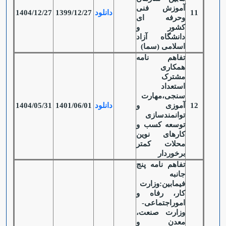
آموزش فنی
11
دانلود
1399/12/27
1404/12/27
وحرفه ای
کشور و
دانشگاه آزاد
اسلامی (سما)
تفاهم نامه
همکاری
مشترک
استعداد
سنجی،مهارت
12
آموزی و
دانلود
1401/06/01
1404/05/31
توانمندسازی
توسعه کسب و
کارهای نوین
محلات کمتر
برخوردار
تفاهم نامه پنج
جانبه
فیمابین:وزارت
کار، رفاه و
اموراجتماعی-
وزارت صنعت،
معدن و