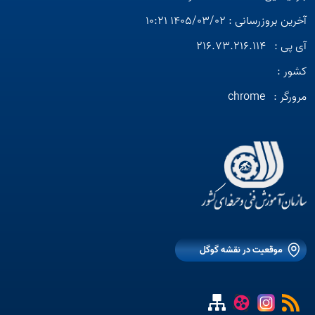
آخرین بروزرسانی : 1405/03/02 10:21
آی پی :
216.73.216.114
کشور :
مرورگر :
chrome
موقعیت در نقشه گوگل