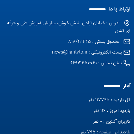
ارتباط با ما
آدرس : خیابان آزادی، نبش خوش، سازمان آموزش فنی و حرفه
ای کشور
صندوق پستی : 818/13445
پست الکترونیکی :
news@irantvto.ir
تلفن تماس :
021-66941250
آمار
کل بازدید : 117765 نفر
بازدید امروز : 116 نفر
کاربران آنلاین : 0 نفر
بازدید این صفحه : 795 نفر