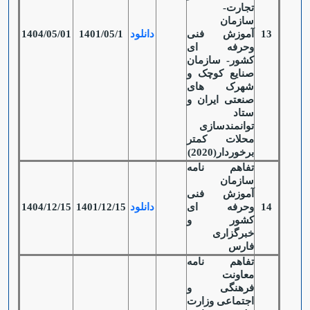
تجارت-
سازمان
13
آموزش فنی
دانلود
1401/05/1
1404/05/01
وحرفه ای
کشور- سازمان
صنایع کوچک و
شهرک های
صنعتی ایران و
ستاد
توانمندسازی
محلات کمتر
برخوردار(2020)
تفاهم نامه
سازمان
آموزش فنی
14
وحرفه ای
دانلود
1401/12/15
1404/12/15
کشور و
خبرگزاری
فارس
تفاهم نامه
معاونت
فرهنگی و
اجتماعی وزارت