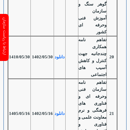
گوهر سنگ و
سازمان
آموزش فنی
ارتباط با ریاست سازمان
وحرفه ای
کشور
تفاهم نامه
همکاری
چندجانبه جهت
20
دانلود
1402/05/30
1410/05/30
کنترل و کاهش
آسیب های
اجتماعی
تفاهم نامه
سازمان فنی
وحرفه ای و
فناوری های
فرهنگی و نرم
21
دانلود
1402/05/16
1405/05/16
معاونت علمی و
فناوری و