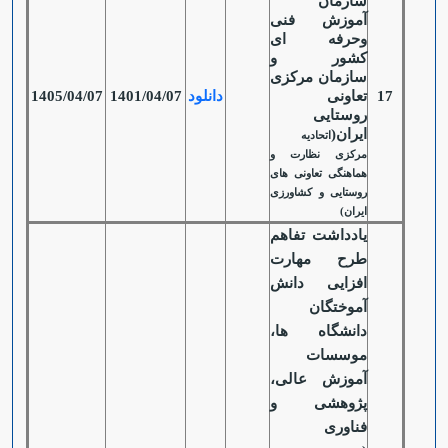
سازمان
آموزش فنی
وحرفه ای
کشور و
سازمان مرکزی
17
تعاونی
دانلود
1401/04/07
1405/04/07
روستایی
ایران(
اتحادیه
مرکزی نظارت و
هماهنگی تعاونی های
روستایی و کشاورزی
ایران)
یادداشت تفاهم
طرح مهارت
افزایی دانش
آموختگان
دانشگاه ها،
موسسات
آموزش عالی،
پژوهشی و
فناوری