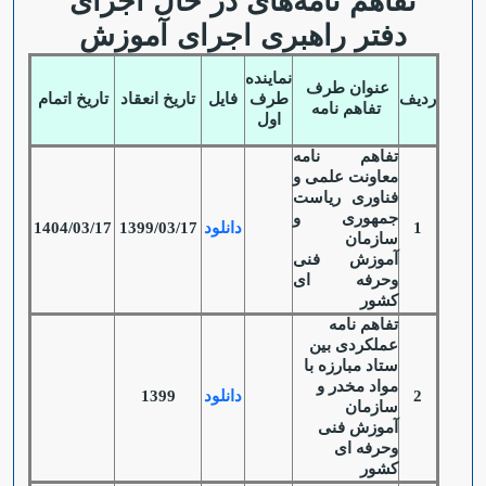
تفاهم نامه‌های در حال اجرای
دفتر راهبری اجرای آموزش
نماینده
عنوان طرف
ردیف
طرف
فایل
تاریخ انعقاد
تاریخ اتمام
تفاهم نامه
اول
تفاهم نامه
معاونت علمی و
فناوری ریاست
جمهوری و
1
دانلود
1399/03/17
1404/03/17
سازمان
آموزش فنی
وحرفه ای
کشور
تفاهم نامه
عملکردی بین
ستاد مبارزه با
مواد مخدر و
2
دانلود
1399
سازمان
آموزش فنی
وحرفه ای
کشور