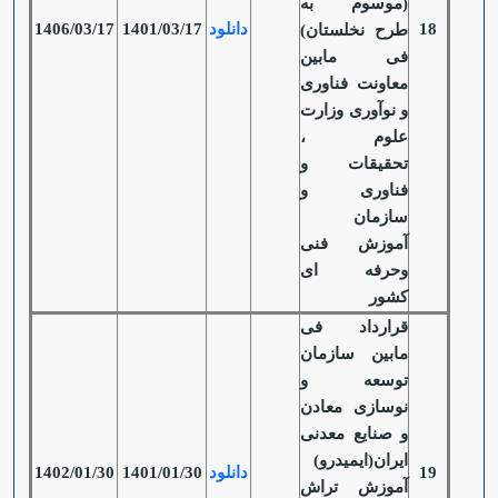
(موسوم به
18
دانلود
1401/03/17
1406/03/17
طرح نخلستان)
فی مابین
معاونت فناوری
و نوآوری وزارت
علوم ،
تحقیقات و
فناوری و
سازمان
آموزش فنی
وحرفه ای
کشور
قرارداد فی
مابین سازمان
توسعه و
نوسازی معادن
و صنایع معدنی
ایران(ایمیدرو)
19
دانلود
1401/01/30
1402/01/30
آموزش تراش