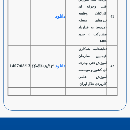
فنی وحرفه ای
کارکنان وظیفه
دانلود
41
نیروهای مسلح
(مربوط به قرارداد
مشارکت ) جدید
1404
تفاهمنامه همکاری
فیمابین سازمان
آموزش فنی وحرفه
1404/08/13
دانلود
1407/08/13
42
ای کشور و موسسه
آموزش علمی
کاربردی هلال ایران