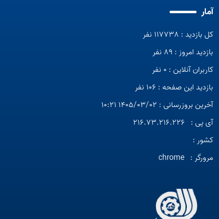
آمار
کل بازدید : 117738 نفر
بازدید امروز : 89 نفر
کاربران آنلاین : 0 نفر
بازدید این صفحه : 106 نفر
آخرین بروزرسانی : 1405/03/02 10:21
آی پی :
216.73.216.226
کشور :
مرورگر :
chrome