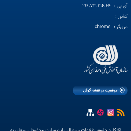
آی پی :
216.73.216.64
کشور :
مرورگر :
chrome
موقعیت در نقشه گوگل
© کلیه حقوق اطلاعات و مطالب این سایت محفوظ و متعلق به