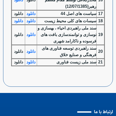
رهبر(12/07/1385)
17
سیاست های اصل 44
دانلود
دانلود
18
سیسات های کلی محیط زیست
دانلود
دانلود
سند ملی راهبردی احیاء ، بهسازی و
19
نوسازی و توانمندسازی بافت های
دانلود
دانلود
فرسوده و ناکارامد شهری
سند راهبردی توسعه فناوری های
20
دانلود
دانلود
فرهنگی و صنایع خلاق
21
سند ملی زیست فناوری
دانلود
دانلود
ارتباط با ما