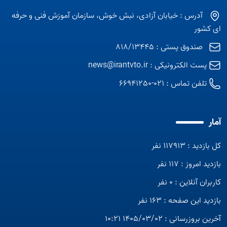
آدرس : خیابان آزادی، نبش خوش، سازمان آموزش فنی و حرفه
ای کشور
صندوق پستی : 818/13445
پست الکترونیکی :
news@irantvto.ir
تلفن تماس :
021-66941250
آمار
کل بازدید : 117913 نفر
بازدید امروز : 117 نفر
کاربران آنلاین : 0 نفر
بازدید این صفحه : 163 نفر
آخرین بروزرسانی : 1405/03/02 10:21